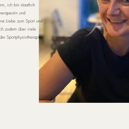
, ich bin staatlich
herapeutin und
ene Liebe zum Sport und
ich zudem über viele
der Sportphysiotherapie