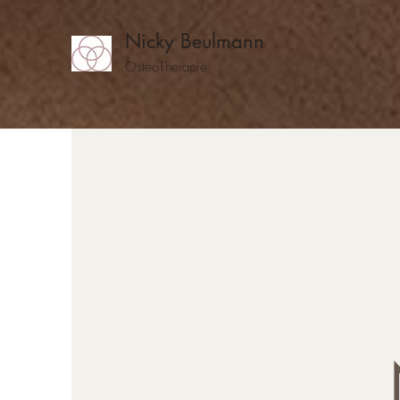
Nicky Beulmann
OsteoTherapie